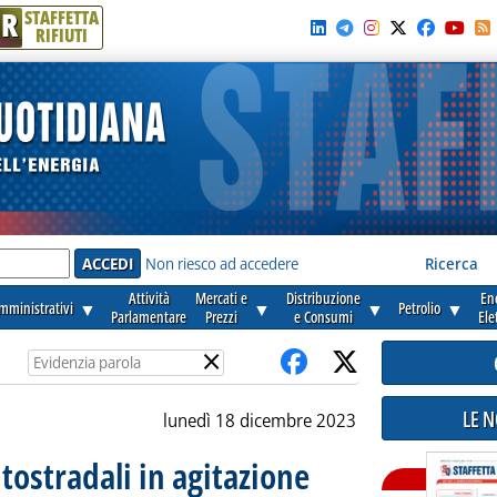
R
STAFFETTA
RIFIUTI
e'
Non riesco ad accedere
Ricerca
Attività
Mercati e
Distribuzione
En
amministrativi
▼
▼
▼
Petrolio
▼
Parlamentare
Prezzi
e Consumi
Ele
×
LE 
lunedì 18 dicembre 2023
tostradali in agitazione