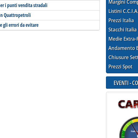
Margini Com
er i punti vendita stradali
Listini C.C.I.A
in Quattropetroli
Prezzi Italia
e gli errori da evitare
Stacchi Italia
Medie Extra-
Andamento E
Chiusure Set
Prezzi Spot
EVENTI - 