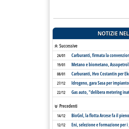
NOTIZIE NEL
Successive
Carburanti, firmata la convenzione
24/01
Metano e biometano, Assopetrol
19/01
Carburanti, Hvo Costantin per E
08/01
Idrogeno, gara Sasa per impianto
27/12
Gas auto, "delibera metering ina
22/12
Precedenti
BioGnl, la flotta Arcese fa il pie
14/12
Eni, selezione e formazione per i 
12/12