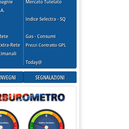
pagnie
Mercato Tutelato
.A.
Indice Selectra - SQ
Rete
Gas - Consumi
xtra-Rete
Prezzi Contratto GPL
timanali
Today@
CONVEGNI
SEGNALAZIONI