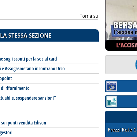
Torna su
LA STESSA SEZIONE
L’ACCIS
 sugli sconti per la social card
i e Assogasmetano incontrano Urso
kopoint
 di rifornimento
Sezione:
ttuabile, sospendere sanzioni"
Sezione: quotaz
no sui punti vendita Edison
STAFFETTA PRE
Prezzi Rete 
gestori