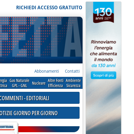
RICHIEDI ACCESSO GRATUITO
Abbonamenti
Contatti
ergia
Gas Naturale
Altre Fonti
Ambiente
Nucleare
ttrica
GPL - GNL
Efficienza
Sicurezza
COMMENTI - EDITORIALI
NOTIZIE GIORNO PER GIORNO