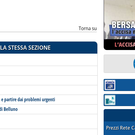
ia
Torna su
L’ACCIS
LA STESSA SEZIONE
Sezione:
 e partire dai problemi urgenti
Sezione: quotaz
 di Belluno
STAFFETTA PRE
Prezzi Rete 