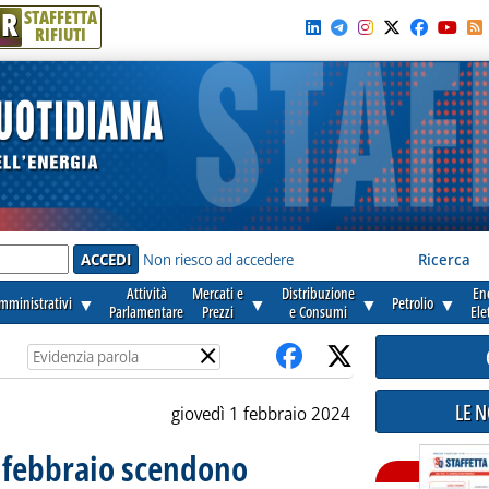
R
STAFFETTA
RIFIUTI
e'
Non riesco ad accedere
Ricerca
Attività
Mercati e
Distribuzione
En
amministrativi
▼
▼
▼
Petrolio
▼
Parlamentare
Prezzi
e Consumi
Ele
×
LE 
giovedì 1 febbraio 2024
° febbraio scendono