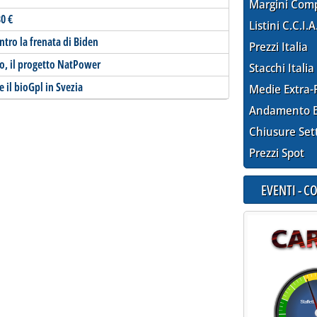
Margini Com
0 €
Listini C.C.I.A
tro la frenata di Biden
Prezzi Italia
to, il progetto NatPower
Stacchi Italia
 e il bioGpl in Svezia
Medie Extra-
Andamento E
Chiusure Set
Prezzi Spot
EVENTI - 