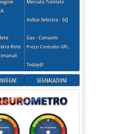
pagnie
Mercato Tutelato
.A.
Indice Selectra - SQ
Rete
Gas - Consumi
xtra-Rete
Prezzi Contratto GPL
timanali
Today@
CONVEGNI
SEGNALAZIONI