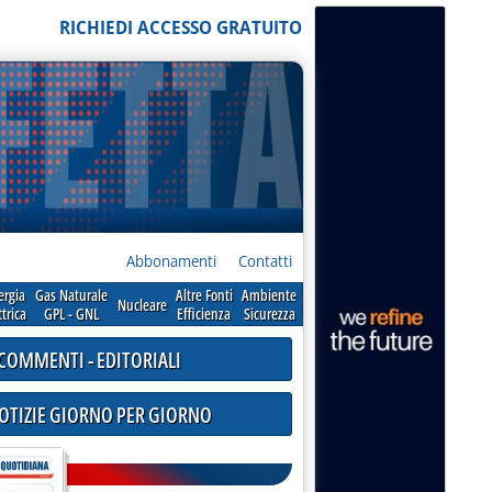
RICHIEDI ACCESSO GRATUITO
Abbonamenti
Contatti
ergia
Gas Naturale
Altre Fonti
Ambiente
Nucleare
ttrica
GPL - GNL
Efficienza
Sicurezza
COMMENTI - EDITORIALI
NOTIZIE GIORNO PER GIORNO