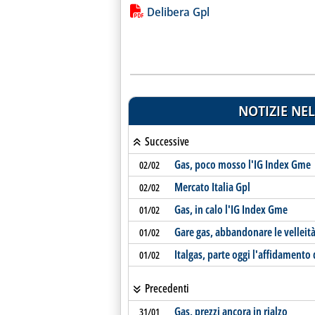
Lista allegati PDF alla notiz
Delibera Gpl
NOTIZIE NEL
Successive
Gas, poco mosso l'IG Index Gme
02/02
Mercato Italia Gpl
02/02
Gas, in calo l'IG Index Gme
01/02
Gare gas, abbandonare le velleità
01/02
Italgas, parte oggi l'affidamento
01/02
Precedenti
Gas, prezzi ancora in rialzo
31/01