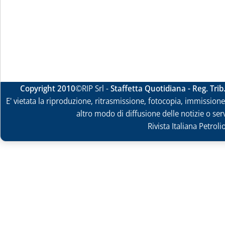
Copyright 2010
©RIP Srl -
Staffetta Quotidiana - Reg. Tri
E' vietata la riproduzione, ritrasmissione, fotocopia, immissione 
altro modo di diffusione delle notizie o ser
Rivista Italiana Petrol