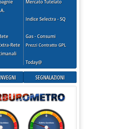
pagnie
Mercato Tutelato
.A.
Indice Selectra - SQ
Rete
Gas - Consumi
xtra-Rete
Prezzi Contratto GPL
timanali
Today@
CONVEGNI
SEGNALAZIONI