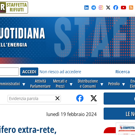
R
STAFFETTA
RIFIUTI
e'
Non riesco ad accedere
Ricerca
Attività
Mercati e
Distribuzione
En
amministrativi
▼
▼
▼
Petrolio
▼
Parlamentare
Prezzi
e Consumi
Ele
×
LE 
lunedì 19 febbraio 2024
ifero extra-rete,