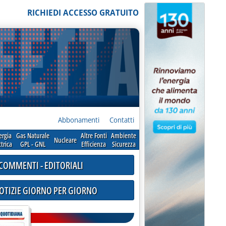
RICHIEDI ACCESSO GRATUITO
Abbonamenti
Contatti
ergia
Gas Naturale
Altre Fonti
Ambiente
Nucleare
ttrica
GPL - GNL
Efficienza
Sicurezza
COMMENTI - EDITORIALI
NOTIZIE GIORNO PER GIORNO