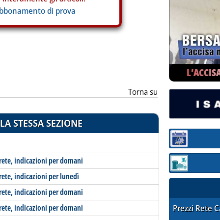
abbonamento di prova
L’ACCIS
Torna su
LA STESSA SEZIONE
Sezione:
-rete, indicazioni per domani
Sezione: quotaz
rete, indicazioni per lunedì
-rete, indicazioni per domani
-rete, indicazioni per domani
STAFFETTA PRE
Prezzi Rete 