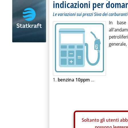
indicazioni per doma
Le variazioni sui prezzi Siva dei carburanti
In base
all'andam
petrolif
generale, 
1.
benzina 10ppm
...
Soltanto gli
utenti abb
possono leggere 