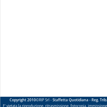
Copyright 2010
©RIP Srl -
Staffetta Quotidiana - Reg. Tri
E' vietata la riproduzione, ritrasmissione, fotocopia, immissione 