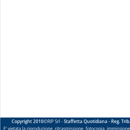
Copyright 2010
©RIP Srl -
Staffetta Quotidiana - Reg. Tri
E' vietata la riproduzione, ritrasmissione, fotocopia, immissione 