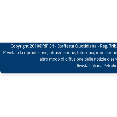
Copyright 2010
©RIP Srl -
Staffetta Quotidiana - Reg. Tri
E' vietata la riproduzione, ritrasmissione, fotocopia, immissione 
altro modo di diffusione delle notizie o ser
Rivista Italiana Petrol