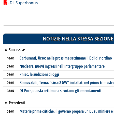
Lista allegati PDF alla notizia
DL Superbonus
NOTIZIE NELLA STESSA SEZIONE
Successive
Carburanti, Urso: nelle prossime settimane il Ddl di riordino
10/04
Nucleare, nuovi ingressi nell'intergruppo parlamentare
09/04
Pniec, le audizioni di oggi
09/04
Rinnovabili, Terna: “circa 2 GW” installati nel primo trimestr
09/04
DL Pnrr, questa settimana si votano gli emendamenti
08/04
Precedenti
Materie prime critiche, il governo prepara un DL su miniere e r
04/04