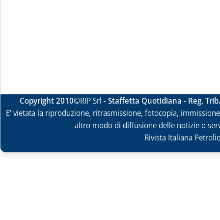
Copyright 2010
©RIP Srl -
Staffetta Quotidiana - Reg. Tri
E' vietata la riproduzione, ritrasmissione, fotocopia, immissione 
altro modo di diffusione delle notizie o ser
Rivista Italiana Petrol