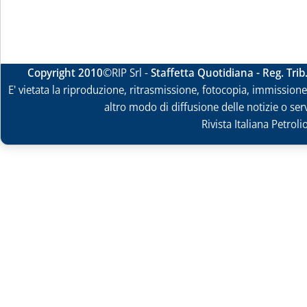
Copyright 2010
©RIP Srl -
Staffetta Quotidiana - Reg. Tri
E' vietata la riproduzione, ritrasmissione, fotocopia, immissione 
altro modo di diffusione delle notizie o ser
Rivista Italiana Petrol