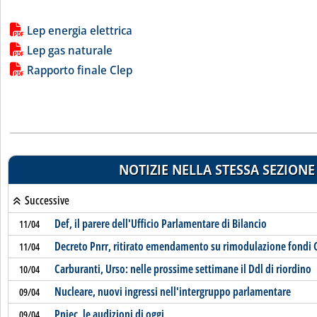
Lista allegati PDF alla notizia
Lep energia elettrica
Lep gas naturale
Rapporto finale Clep
NOTIZIE NELLA STESSA SEZIONE
Successive
Def, il parere dell'Ufficio Parlamentare di Bilancio
11/04
Decreto Pnrr, ritirato emendamento su rimodulazione fondi 
11/04
Carburanti, Urso: nelle prossime settimane il Ddl di riordino
10/04
Nucleare, nuovi ingressi nell'intergruppo parlamentare
09/04
Pniec, le audizioni di oggi
09/04