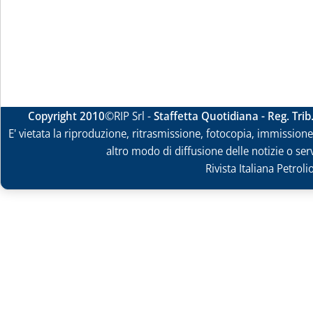
Copyright 2010
©RIP Srl -
Staffetta Quotidiana - Reg. Tri
E' vietata la riproduzione, ritrasmissione, fotocopia, immissione 
altro modo di diffusione delle notizie o ser
Rivista Italiana Petrol