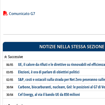
Lista allegati PDF alla notizia
Comunicato G7
NOTIZIE NELLA STESSA SEZIONE
Successive
UE, il calore da rifiuti e le direttive su rinnovabili ed efficienza
06/05
Elezioni, è ora di parlare di obiettivi politici
03/05
S&P, costi e ostacoli sulla strada per Net Zero peseranno sulle
02/05
Carbone, biocarburanti, nucleare, Gnl: le posizioni al G7 di V
30/04
Cef Energy, al via il bando UE da 850 milioni
30/04