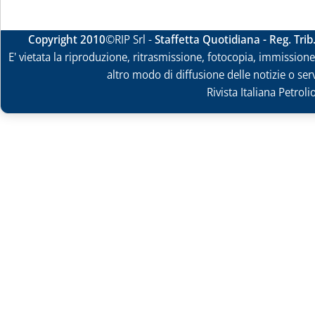
Copyright 2010
©RIP Srl -
Staffetta Quotidiana - Reg. Tri
E' vietata la riproduzione, ritrasmissione, fotocopia, immissione 
altro modo di diffusione delle notizie o ser
Rivista Italiana Petrol