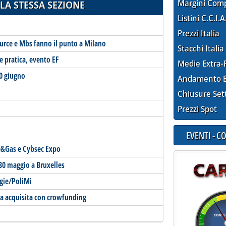
Margini Com
LA STESSA SEZIONE
Listini C.C.I.A
Prezzi Italia
ource e Mbs fanno il punto a Milano
Stacchi Italia
e pratica, evento EF
Medie Extra-
0 giugno
Andamento E
Chiusure Set
Prezzi Spot
EVENTI - 
ne&Gas e Cybsec Expo
30 maggio a Bruxelles
ngie/PoliMi
a acquisita con crowfunding