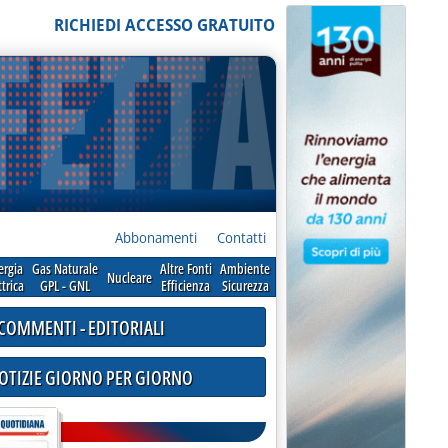
RICHIEDI ACCESSO GRATUITO
Abbonamenti
Contatti
ergia
Gas Naturale
Altre Fonti
Ambiente
Nucleare
ttrica
GPL - GNL
Efficienza
Sicurezza
COMMENTI - EDITORIALI
NOTIZIE GIORNO PER GIORNO