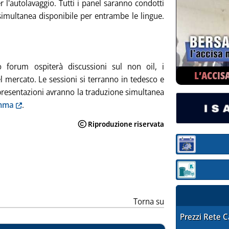
r l'autolavaggio. Tutti i panel saranno condotti
simultanea disponibile per entrambe le lingue.
o forum ospiterà discussioni sul non oil, i
L’ACCIS
el mercato. Le sessioni si terranno in tedesco e
e presentazioni avranno la traduzione simultanea
amma
.
Sezione:
Sezione: quotaz
Torna su
STAFFETTA PRE
Prezzi Rete 