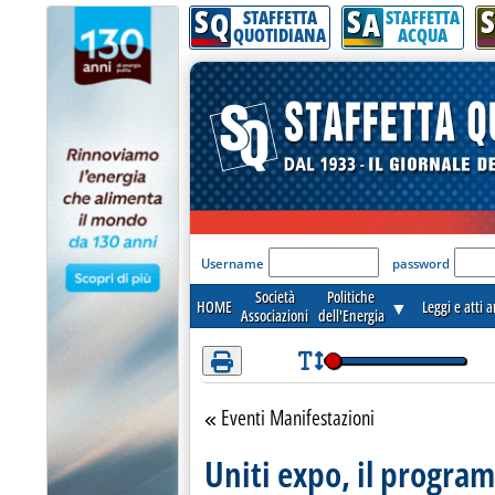
S
S
S
Q
A
STAFFETTA
STAFFETTA
QUOTIDIANA
ACQUA
'Modulo Login per acceder
Username
password
Società
Politiche
HOME
▼
Leggi e atti 
Associazioni
dell'Energia
Eventi Manifestazioni
Torna alla sezione
Uniti expo, il progr