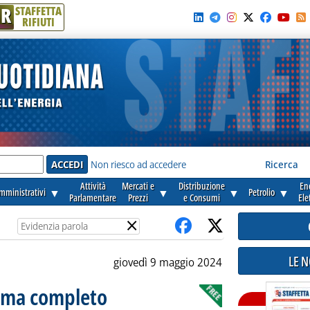
R
STAFFETTA
RIFIUTI
e'
Non riesco ad accedere
Ricerca
Attività
Mercati e
Distribuzione
En
amministrativi
▼
▼
▼
Petrolio
▼
Parlamentare
Prezzi
e Consumi
Ele
×
LE 
giovedì 9 maggio 2024
amma completo