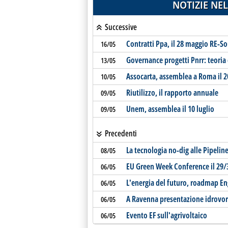
NOTIZIE NEL
Successive
Contratti Ppa, il 28 maggio RE-S
16/05
Governance progetti Pnrr: teoria 
13/05
Assocarta, assemblea a Roma il 2
10/05
Riutilizzo, il rapporto annuale
09/05
Unem, assemblea il 10 luglio
09/05
Precedenti
La tecnologia no-dig alle Pipeli
08/05
EU Green Week Conference il 29/
06/05
L'energia del futuro, roadmap E
06/05
A Ravenna presentazione idrovor
06/05
Evento EF sull'agrivoltaico
06/05