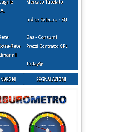
pagnie
Mercato Tutelato
.A.
Indice Selectra - SQ
Rete
Gas - Consumi
xtra-Rete
Prezzi Contratto GPL
timanali
Today@
CONVEGNI
SEGNALAZIONI