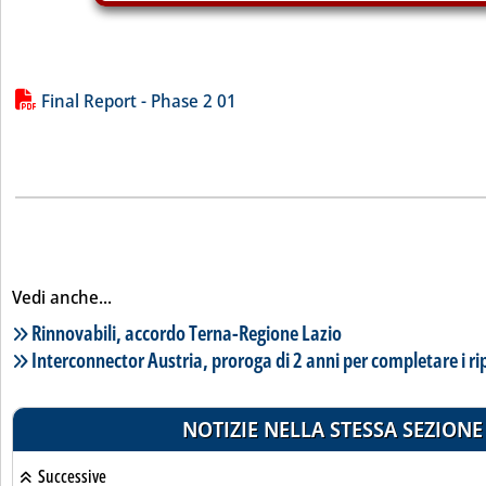
Lista allegati PDF alla notizia
Final Report - Phase 2 01
Vedi anche...
Lista notizie correlate
Rinnovabili, accordo Terna-Regione Lazio
Interconnector Austria, proroga di 2 anni per completare i rip
NOTIZIE NELLA STESSA SEZIONE
Successive