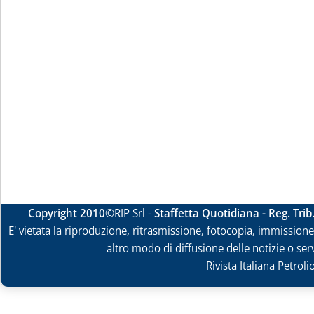
Copyright 2010
©RIP Srl -
Staffetta Quotidiana - Reg. Tri
E' vietata la riproduzione, ritrasmissione, fotocopia, immissione 
altro modo di diffusione delle notizie o ser
Rivista Italiana Petrol