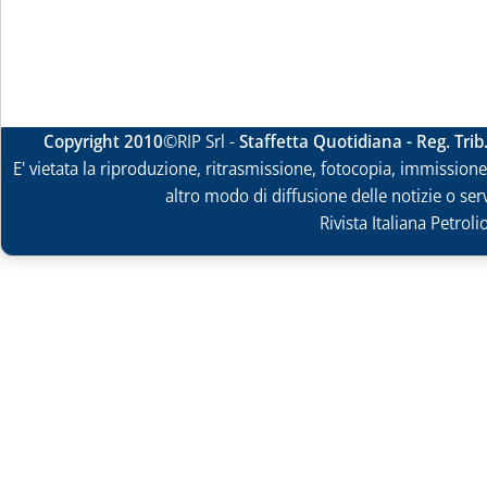
Copyright 2010
©RIP Srl -
Staffetta Quotidiana - Reg. Tri
E' vietata la riproduzione, ritrasmissione, fotocopia, immissione 
altro modo di diffusione delle notizie o ser
Rivista Italiana Petrol