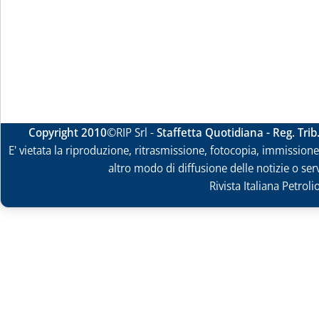
Copyright 2010
©RIP Srl -
Staffetta Quotidiana - Reg. Tri
E' vietata la riproduzione, ritrasmissione, fotocopia, immissione 
altro modo di diffusione delle notizie o ser
Rivista Italiana Petrol