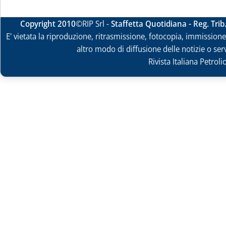
Copyright 2010
©RIP Srl -
Staffetta Quotidiana - Reg. Tri
E' vietata la riproduzione, ritrasmissione, fotocopia, immissione 
altro modo di diffusione delle notizie o ser
Rivista Italiana Petrol