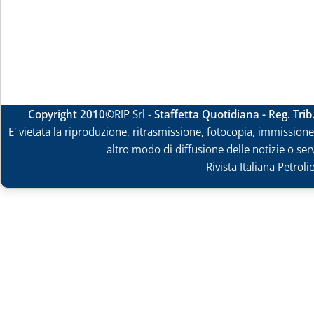
Copyright 2010
©RIP Srl -
Staffetta Quotidiana - Reg. Tri
E' vietata la riproduzione, ritrasmissione, fotocopia, immissione 
altro modo di diffusione delle notizie o ser
Rivista Italiana Petrol