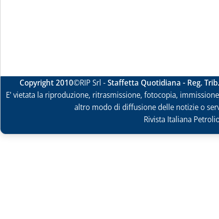
Copyright 2010
©RIP Srl -
Staffetta Quotidiana - Reg. Tri
E' vietata la riproduzione, ritrasmissione, fotocopia, immissione 
altro modo di diffusione delle notizie o ser
Rivista Italiana Petrol