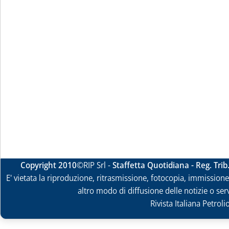
Copyright 2010
©RIP Srl -
Staffetta Quotidiana - Reg. Tri
E' vietata la riproduzione, ritrasmissione, fotocopia, immissione 
altro modo di diffusione delle notizie o ser
Rivista Italiana Petrol