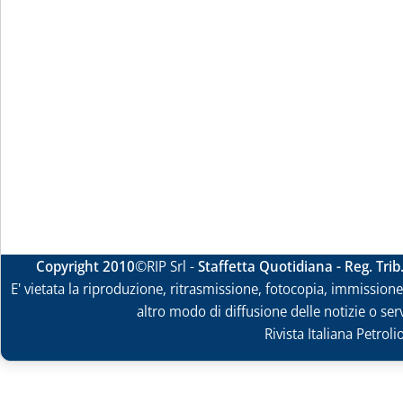
Copyright 2010
©RIP Srl -
Staffetta Quotidiana - Reg. Tri
E' vietata la riproduzione, ritrasmissione, fotocopia, immissione 
altro modo di diffusione delle notizie o ser
Rivista Italiana Petrol