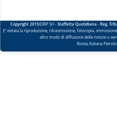
Copyright 2010
©RIP Srl -
Staffetta Quotidiana - Reg. Tri
E' vietata la riproduzione, ritrasmissione, fotocopia, immissione 
altro modo di diffusione delle notizie o ser
Rivista Italiana Petrol