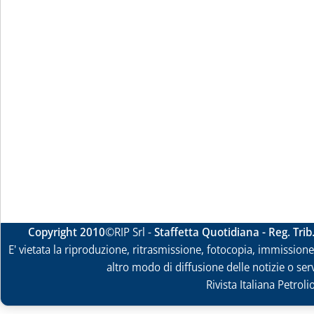
Copyright 2010
©RIP Srl -
Staffetta Quotidiana - Reg. Tri
E' vietata la riproduzione, ritrasmissione, fotocopia, immissione 
altro modo di diffusione delle notizie o ser
Rivista Italiana Petrol