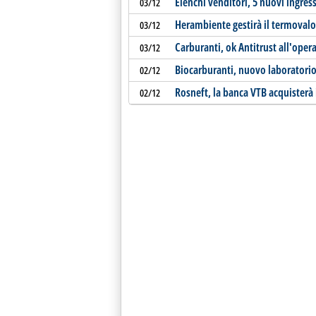
Elenchi venditori, 5 nuovi ingressi
03/12
Herambiente gestirà il termovalo
03/12
Carburanti, ok Antitrust all'ope
03/12
Biocarburanti, nuovo laboratori
02/12
Rosneft, la banca VTB acquisterà 
02/12