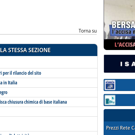
Torna su
L’ACCIS
LA STESSA SEZIONE
per il rilancio del sito
 in Italia
Sezione:
egro
sca chiusura chimica di base italiana
Sezione: quotaz
STAFFETTA PRE
Prezzi Rete 