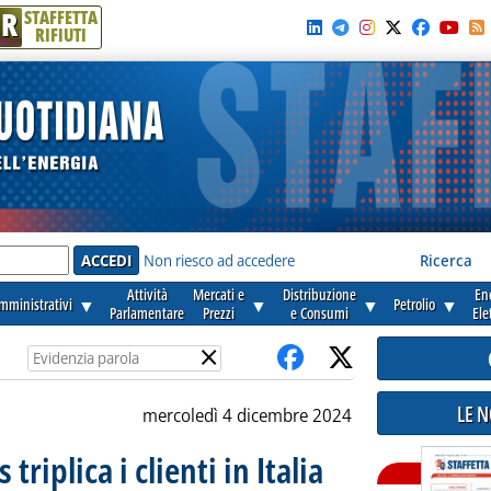
R
STAFFETTA
RIFIUTI
e'
Non riesco ad accedere
Ricerca
Attività
Mercati e
Distribuzione
En
amministrativi
▼
▼
▼
Petrolio
▼
Parlamentare
Prezzi
e Consumi
Ele
×
LE 
mercoledì 4 dicembre 2024
triplica i clienti in Italia