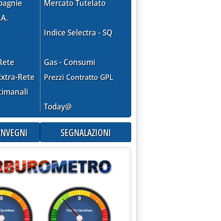
pagnie
Mercato Tutelato
.A.
Indice Selectra - SQ
Rete
Gas - Consumi
xtra-Rete
Prezzi Contratto GPL
timanali
Today@
CONVEGNI
SEGNALAZIONI