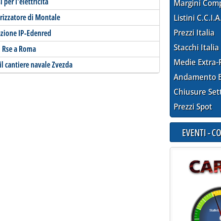
 per l'elettricità
Margini Com
rizzatore di Montale
Listini C.C.I.A
Prezzi Italia
razione IP-Edenred
Stacchi Italia
o Rse a Roma
Medie Extra-
il cantiere navale Zvezda
Andamento E
Chiusure Set
Prezzi Spot
EVENTI - 