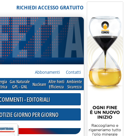
RICHIEDI ACCESSO GRATUITO
Abbonamenti
Contatti
ergia
Gas Naturale
Altre Fonti
Ambiente
Nucleare
ttrica
GPL - GNL
Efficienza
Sicurezza
COMMENTI - EDITORIALI
NOTIZIE GIORNO PER GIORNO