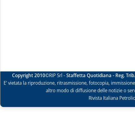
Copyright 2010
©RIP Srl -
Staffetta Quotidiana - Reg. Tri
E' vietata la riproduzione, ritrasmissione, fotocopia, immissione 
altro modo di diffusione delle notizie o ser
Rivista Italiana Petrol