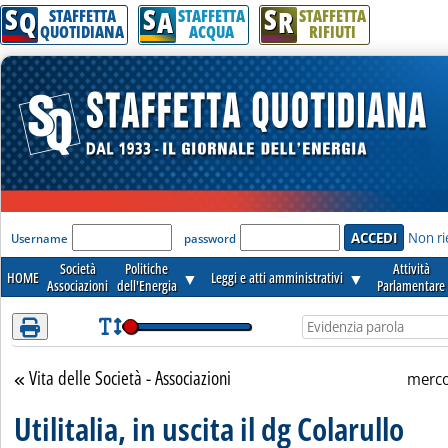
S
S
S
Attenzione! Esegui l'accesso per lèggere interamente la notizia.
Q
A
R
STAFFETTA
STAFFETTA
STAFFETTA
QUOTIDIANA
ACQUA
RIFIUTI
'Modulo Login per accedere'
Non ri
Username
password
Società
Politiche
Attività
HOME
▼
Leggi e atti amministrativi
▼
Associazioni
dell'Energia
Parlamentare
Vita delle Società - Associazioni
Torna alla sezione
merco
Utilitalia, in uscita il dg Colarullo