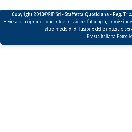
Copyright 2010
©RIP Srl -
Staffetta Quotidiana - Reg. Tri
E' vietata la riproduzione, ritrasmissione, fotocopia, immissione 
altro modo di diffusione delle notizie o ser
Rivista Italiana Petrol