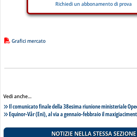
Richiedi un abbonamento di prova
Lista allegati PDF alla notizia
Grafici mercato
Vedi anche...
Lista notizie correlate
Il comunicato finale della 38esima riunione ministeriale Op
Equinor-Vår (Eni), al via a gennaio-febbraio il maxigiacimen
NOTIZIE NELLA STESSA SEZIONE