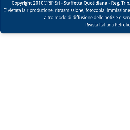
Copyright 2010
©RIP Srl -
Staffetta Quotidiana - Reg. Tri
E' vietata la riproduzione, ritrasmissione, fotocopia, immissione 
altro modo di diffusione delle notizie o ser
Rivista Italiana Petrol