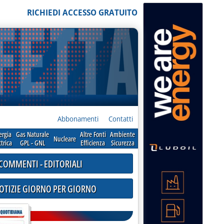
RICHIEDI ACCESSO GRATUITO
Abbonamenti
Contatti
ergia
Gas Naturale
Altre Fonti
Ambiente
Nucleare
ttrica
GPL - GNL
Efficienza
Sicurezza
COMMENTI - EDITORIALI
NOTIZIE GIORNO PER GIORNO