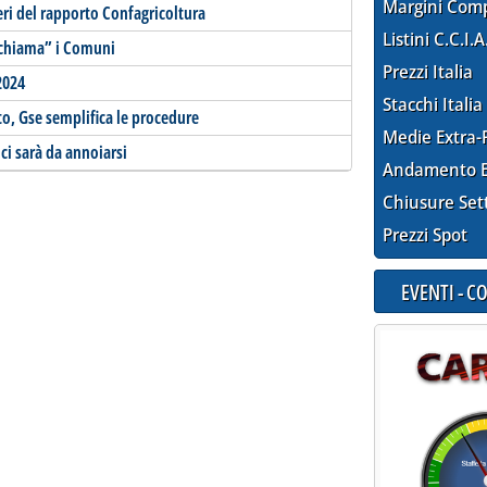
Margini Com
eri del rapporto Confagricoltura
Listini C.C.I.A
“chiama” i Comuni
Prezzi Italia
2024
Stacchi Italia
o, Gse semplifica le procedure
Medie Extra-
ci sarà da annoiarsi
Andamento E
Chiusure Set
Prezzi Spot
EVENTI - 