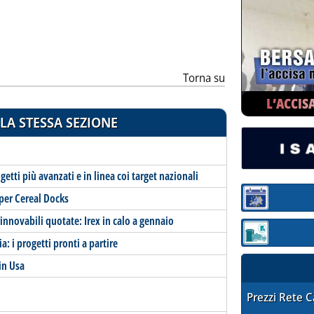
Torna su
L’ACCIS
LA STESSA SEZIONE
getti più avanzati e in linea coi target nazionali
per Cereal Docks
Sezione:
rinnovabili quotate: Irex in calo a gennaio
Sezione: quotaz
: i progetti pronti a partire
in Usa
STAFFETTA PRE
Prezzi Rete 