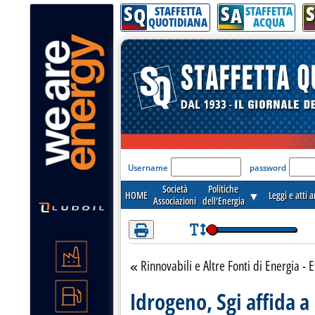
S
S
S
Attenzione! Esegui l'accesso per lèggere interamente la notizia.
Q
A
STAFFETTA
STAFFETTA
QUOTIDIANA
ACQUA
'Modulo Login per acceder
Username
password
Società
Politiche
HOME
▼
Leggi e atti 
Associazioni
dell'Energia
Rinnovabili e Altre Fonti di Energia - E
Torna alla sezione
Idrogeno, Sgi affida 