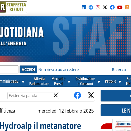
R
STAFFETTA
RIFIUTI
e'
Non riesco ad accedere
Ricerca
Attività
Mercati e
Distribuzione
En
amministrativi
▼
▼
▼
Petrolio
▼
Parlamentare
Prezzi
e Consumi
Ele
×
LE 
fficienza
mercoledì 12 febbraio 2025
a Hydroalp il metanatore