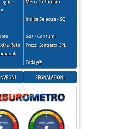
pagnie
Mercato Tutelato
.A.
Indice Selectra - SQ
Rete
Gas - Consumi
xtra-Rete
Prezzi Contratto GPL
timanali
Today@
CONVEGNI
SEGNALAZIONI