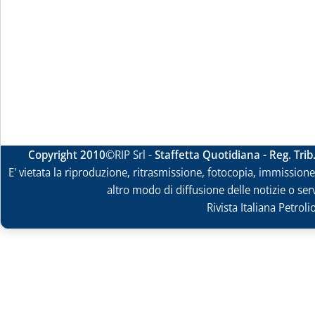
Copyright 2010
©RIP Srl -
Staffetta Quotidiana - Reg. Tri
E' vietata la riproduzione, ritrasmissione, fotocopia, immissione 
altro modo di diffusione delle notizie o ser
Rivista Italiana Petrol