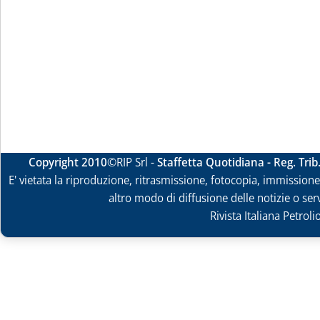
Copyright 2010
©RIP Srl -
Staffetta Quotidiana - Reg. Tri
E' vietata la riproduzione, ritrasmissione, fotocopia, immissione 
altro modo di diffusione delle notizie o ser
Rivista Italiana Petrol