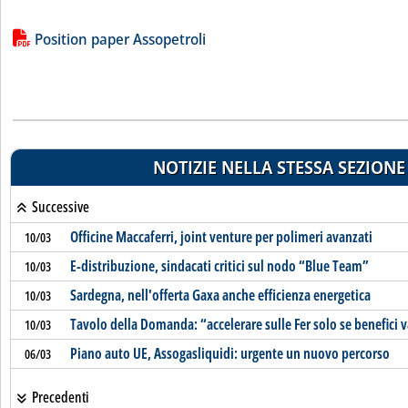
Lista allegati PDF alla notizia
Position paper Assopetroli
NOTIZIE NELLA STESSA SEZIONE
Successive
Officine Maccaferri, joint venture per polimeri avanzati
10/03
E-distribuzione, sindacati critici sul nodo “Blue Team”
10/03
Sardegna, nell'offerta Gaxa anche efficienza energetica
10/03
Tavolo della Domanda: “accelerare sulle Fer solo se benefici
10/03
Piano auto UE, Assogasliquidi: urgente un nuovo percorso
06/03
Precedenti