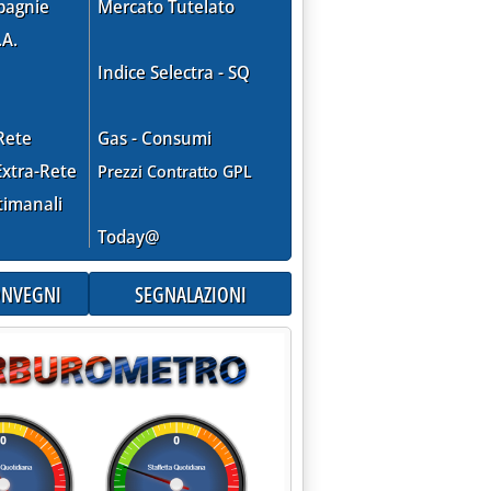
pagnie
Mercato Tutelato
.A.
Indice Selectra - SQ
Rete
Gas - Consumi
xtra-Rete
Prezzi Contratto GPL
timanali
Today@
CONVEGNI
SEGNALAZIONI