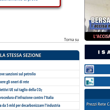
L’ACCIS
Torna su
LA STESSA SEZIONE
Sezione:
ve sanzioni sul petrolio
ere gli oneri di rete
Sezione: quotaz
ettivi UE sul taglio della CO
2
procedura d'infrazione contro l'Italia
STAFFETTA PRE
Prezzi Rete 
a da 5 mld per decarbonizzare l'industria