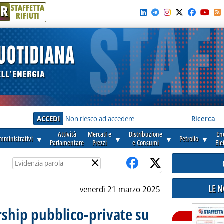
R
STAFFETTA
RIFIUTI
e'
Non riesco ad accedere
Ricerca
Attività
Mercati e
Distribuzione
En
amministrativi
▼
▼
▼
Petrolio
▼
Parlamentare
Prezzi
e Consumi
Ele
×
LE 
venerdì 21 marzo 2025
ership pubblico-private su