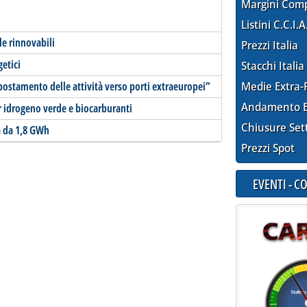
Margini Com
Listini C.C.I.A
le rinnovabili
Prezzi Italia
etici
Stacchi Italia
postamento delle attività verso porti extraeuropei”
Medie Extra-
Andamento E
r idrogeno verde e biocarburanti
Chiusure Set
a da 1,8 GWh
Prezzi Spot
EVENTI - 