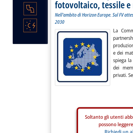
fotovoltaico, tessile e
Nell'ambito di Horizon Europe. Sul FV attesi
2030
La Commi
partner
produzione
e dei mat
spiega la
dei mem
privati. S
Soltanto gli
utenti abb
possono leggere 
Richiedi un 