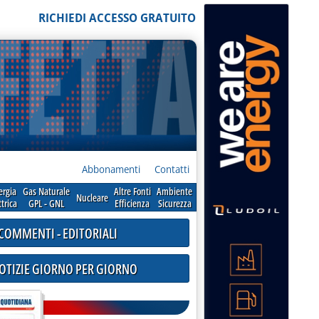
RICHIEDI ACCESSO GRATUITO
Abbonamenti
Contatti
ergia
Gas Naturale
Altre Fonti
Ambiente
Nucleare
ttrica
GPL - GNL
Efficienza
Sicurezza
COMMENTI - EDITORIALI
NOTIZIE GIORNO PER GIORNO