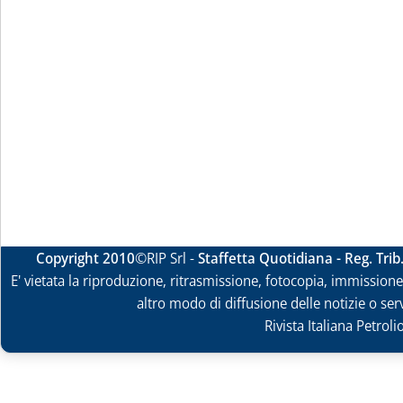
Copyright 2010
©RIP Srl -
Staffetta Quotidiana - Reg. Tri
E' vietata la riproduzione, ritrasmissione, fotocopia, immissione 
altro modo di diffusione delle notizie o ser
Rivista Italiana Petrol