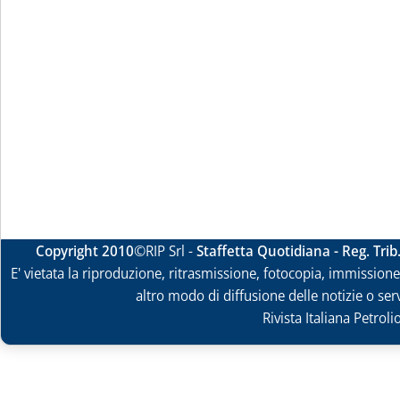
Copyright 2010
©RIP Srl -
Staffetta Quotidiana - Reg. Tri
E' vietata la riproduzione, ritrasmissione, fotocopia, immissione 
altro modo di diffusione delle notizie o ser
Rivista Italiana Petrol