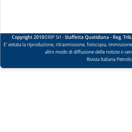
Copyright 2010
©RIP Srl -
Staffetta Quotidiana - Reg. Tri
E' vietata la riproduzione, ritrasmissione, fotocopia, immissione 
altro modo di diffusione delle notizie o ser
Rivista Italiana Petrol