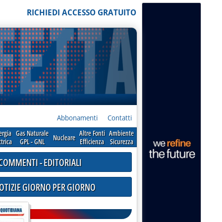
RICHIEDI ACCESSO GRATUITO
Abbonamenti
Contatti
ergia
Gas Naturale
Altre Fonti
Ambiente
Nucleare
ttrica
GPL - GNL
Efficienza
Sicurezza
COMMENTI - EDITORIALI
NOTIZIE GIORNO PER GIORNO