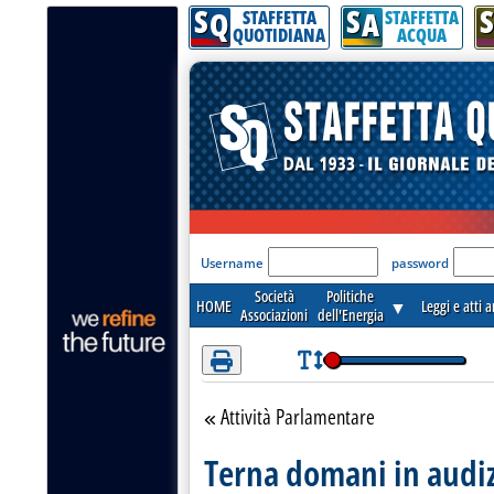
S
S
S
Attenzione! Esegui l'accesso per lèggere interamente la notizia.
Q
A
STAFFETTA
STAFFETTA
QUOTIDIANA
ACQUA
'Modulo Login per acceder
Username
password
Società
Politiche
HOME
▼
Leggi e atti 
Associazioni
dell'Energia
Attività Parlamentare
Torna alla sezione
Terna domani in audiz