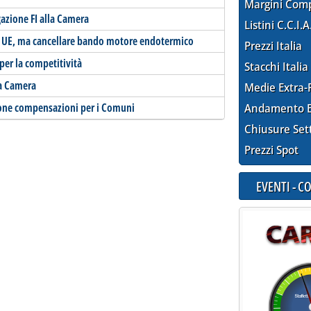
Margini Com
gazione FI alla Camera
Listini C.C.I.A
o UE, ma cancellare bando motore endotermico
Prezzi Italia
per la competitività
Stacchi Italia
lla Camera
Medie Extra-
pone compensazioni per i Comuni
Andamento E
Chiusure Set
Prezzi Spot
EVENTI - 