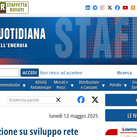
R
STAFFETTA
RIFIUTI
e'
Non riesco ad accedere
Ricerca
Attività
Mercati e
Distribuzione
En
amministrativi
▼
▼
▼
Petrolio
▼
Parlamentare
Prezzi
e Consumi
Ele
×
LE 
lunedì 12 maggio 2025
ione su sviluppo rete