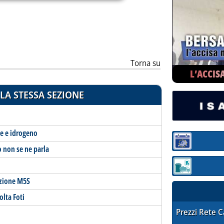
Torna su
L’ACCIS
LA STESSA SEZIONE
ne e idrogeno
Sezione:
o non se ne parla
Sezione: quotaz
azione M5S
olta Foti
STAFFETTA PRE
Prezzi Rete 