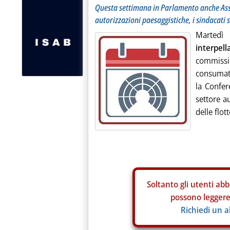
Questa settimana in Parlamento anche Asso
autorizzazioni paesaggistiche, i sindacati 
Martedì 
interpel
commissio
consumato
la Confer
settore a
delle flot
Soltanto gli
utenti abb
possono leggere 
Richiedi un 