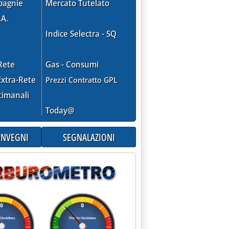
pagnie
Mercato Tutelato
.A.
Indice Selectra - SQ
Rete
Gas - Consumi
xtra-Rete
Prezzi Contratto GPL
timanali
Today@
CONVEGNI
SEGNALAZIONI