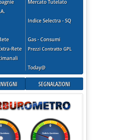
pagnie
Mercato Tutelato
.A.
Indice Selectra - SQ
Rete
Gas - Consumi
xtra-Rete
Prezzi Contratto GPL
timanali
Today@
CONVEGNI
SEGNALAZIONI