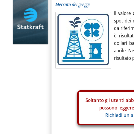
Mercato dei greggi
Il valore
spot dei
da riferi
è risult
dollari b
aprile. N
risultato p
Soltanto gli
utenti abb
possono leggere 
Richiedi un 