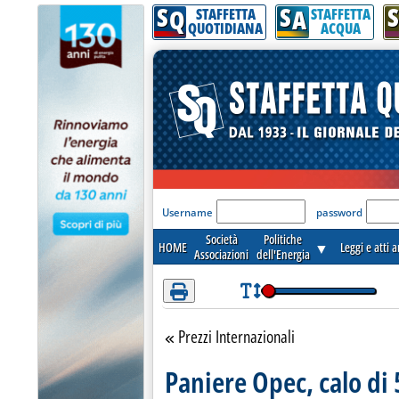
S
S
S
Attenzione! Esegui l'accesso per lèggere interamente la notizia.
Q
A
STAFFETTA
STAFFETTA
QUOTIDIANA
ACQUA
'Modulo Login per acceder
Username
password
Società
Politiche
HOME
▼
Leggi e atti 
Associazioni
dell'Energia
Prezzi Internazionali
Torna alla sezione
Paniere Opec, calo di