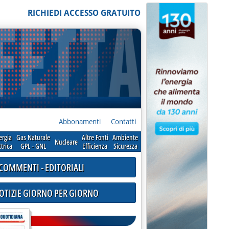
RICHIEDI ACCESSO GRATUITO
Abbonamenti
Contatti
ergia
Gas Naturale
Altre Fonti
Ambiente
Nucleare
ttrica
GPL - GNL
Efficienza
Sicurezza
COMMENTI - EDITORIALI
NOTIZIE GIORNO PER GIORNO