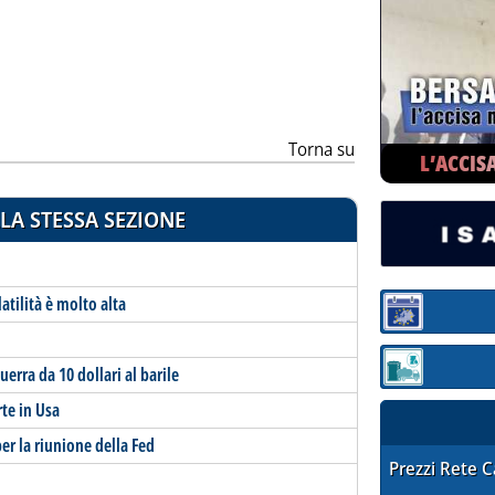
ia
Torna su
L’ACCIS
LA STESSA SEZIONE
atilità è molto alta
Sezione:
rra da 10 dollari al barile
Sezione: quotaz
te in Usa
per la riunione della Fed
STAFFETTA PRE
Prezzi Rete 