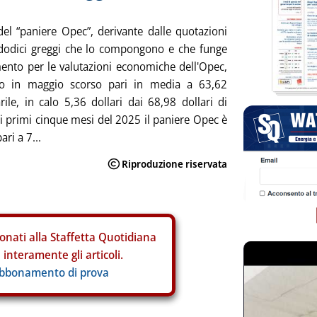
 del “paniere Opec”, derivante dalle quotazioni
 dodici greggi che lo compongono e che funge
mento per le valutazioni economiche dell'Opec,
ato in maggio scorso pari in media a 63,62
arile, in calo 5,36 dollari dai 68,98 dollari di
ei primi cinque mesi del 2025 il paniere Opec è
ari a 7...
onati alla Staffetta Quotidiana
interamente gli articoli.
abbonamento di prova