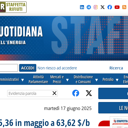
R
STAFFETTA
RIFIUTI
e'
Non riesco ad accedere
Ricerca
Attività
Mercati e
Distribuzione
En
amministrativi
▼
▼
▼
Petrolio
▼
Parlamentare
Prezzi
e Consumi
Ele
×
LE 
martedì 17 giugno 2025
 5,36 in maggio a 63,62 $/b