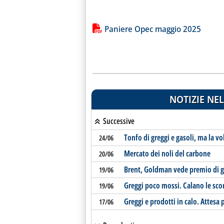
Lista allegati PDF alla notiz
Paniere Opec maggio 2025
NOTIZIE NEL
Successive
Tonfo di greggi e gasoli, ma la vol
24/06
Mercato dei noli del carbone
20/06
Brent, Goldman vede premio di gue
19/06
Greggi poco mossi. Calano le scor
19/06
Greggi e prodotti in calo. Attesa 
17/06