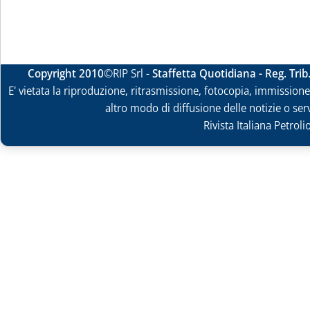
Copyright 2010
©RIP Srl -
Staffetta Quotidiana - Reg. Tri
E' vietata la riproduzione, ritrasmissione, fotocopia, immissione 
altro modo di diffusione delle notizie o ser
Rivista Italiana Petrol