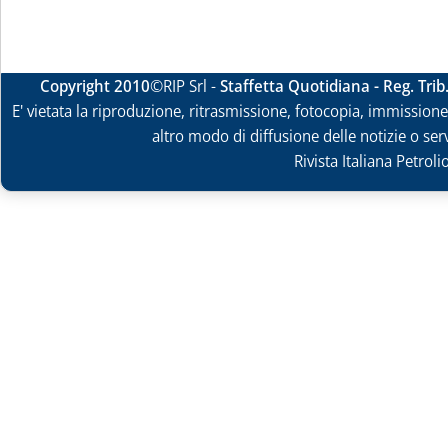
Copyright 2010
©RIP Srl -
Staffetta Quotidiana - Reg. Tri
E' vietata la riproduzione, ritrasmissione, fotocopia, immissione 
altro modo di diffusione delle notizie o ser
Rivista Italiana Petrol