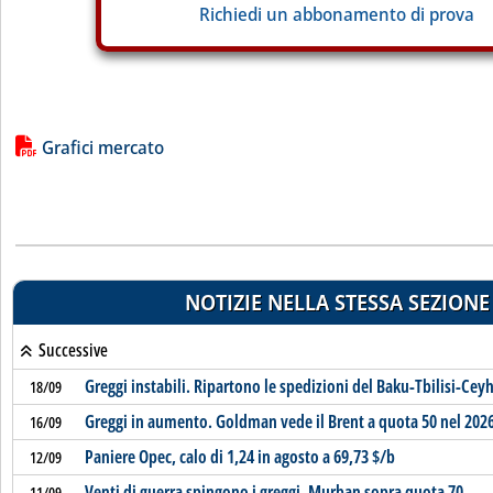
Richiedi un abbonamento di prova
Lista allegati PDF alla notizia
Grafici mercato
NOTIZIE NELLA STESSA SEZIONE
Successive
Greggi instabili. Ripartono le spedizioni del Baku-Tbilisi-Cey
18/09
Greggi in aumento. Goldman vede il Brent a quota 50 nel 202
16/09
Paniere Opec, calo di 1,24 in agosto a 69,73 $/b
12/09
Venti di guerra spingono i greggi. Murban sopra quota 70
11/09