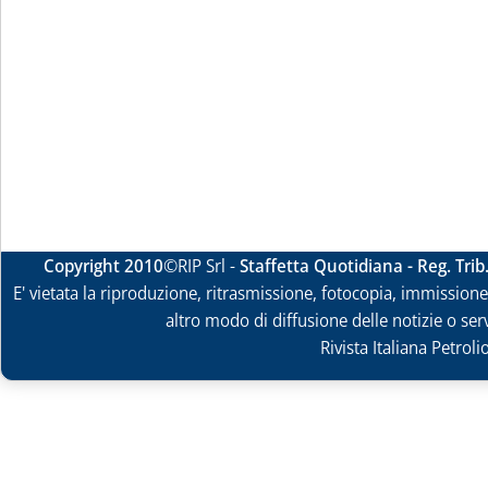
Copyright 2010
©RIP Srl -
Staffetta Quotidiana - Reg. Tri
E' vietata la riproduzione, ritrasmissione, fotocopia, immissione 
altro modo di diffusione delle notizie o ser
Rivista Italiana Petrol