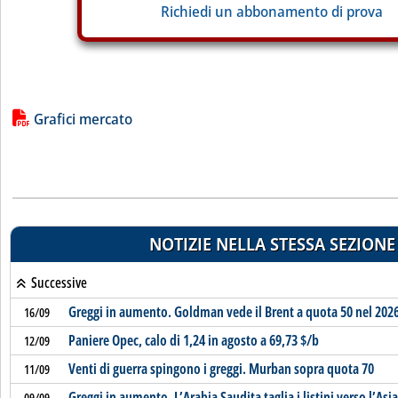
Richiedi un abbonamento di prova
Lista allegati PDF alla notizia
Grafici mercato
NOTIZIE NELLA STESSA SEZIONE
Successive
Greggi in aumento. Goldman vede il Brent a quota 50 nel 202
16/09
Paniere Opec, calo di 1,24 in agosto a 69,73 $/b
12/09
Venti di guerra spingono i greggi. Murban sopra quota 70
11/09
Greggi in aumento. L’Arabia Saudita taglia i listini verso l’Asia
09/09