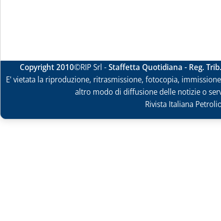
Copyright 2010
©RIP Srl -
Staffetta Quotidiana - Reg. Tri
E' vietata la riproduzione, ritrasmissione, fotocopia, immissione 
altro modo di diffusione delle notizie o ser
Rivista Italiana Petrol