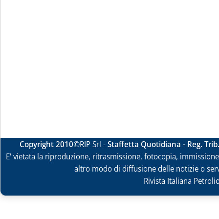
Copyright 2010
©RIP Srl -
Staffetta Quotidiana - Reg. Tri
E' vietata la riproduzione, ritrasmissione, fotocopia, immissione 
altro modo di diffusione delle notizie o ser
Rivista Italiana Petrol