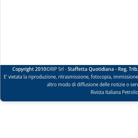
Copyright 2010
©RIP Srl -
Staffetta Quotidiana - Reg. Tri
E' vietata la riproduzione, ritrasmissione, fotocopia, immissione 
altro modo di diffusione delle notizie o ser
Rivista Italiana Petrol