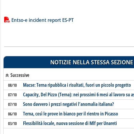
Lista allegati PDF alla notizia
Entso-e incident report ES-PT
NOTIZIE NELLA STESSA SEZIONE
Successive
Macse: Terna ripubblica i risultati, fuori un piccolo progetto
08/10
Capacity, Del Pizzo (Terna): nei prossimi 6 mesi al lavoro su a
07/10
Sono davvero i prezzi negativi l’anomalia italiana?
07/10
Terna, così le prove in bianco per il rientro in Picasso
06/10
Flessibilità locale, nuova sessione di Mlf per Unareti
03/10