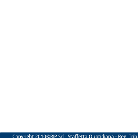
Copyright 2010
©RIP Srl -
Staffetta Quotidiana - Reg. Tri