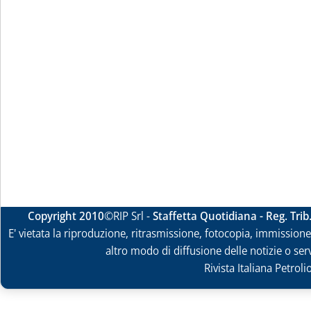
Copyright 2010
©RIP Srl -
Staffetta Quotidiana - Reg. Tri
E' vietata la riproduzione, ritrasmissione, fotocopia, immissione 
altro modo di diffusione delle notizie o ser
Rivista Italiana Petrol