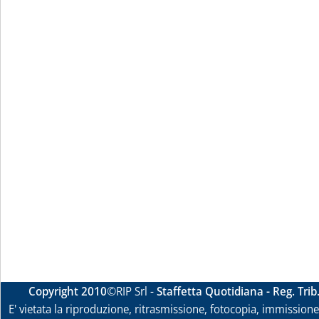
Copyright 2010
©RIP Srl -
Staffetta Quotidiana - Reg. Tri
E' vietata la riproduzione, ritrasmissione, fotocopia, immissione 