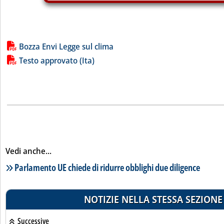
Lista allegati PDF alla notizia
Bozza Envi Legge sul clima
Testo approvato (Ita)
Vedi anche...
Lista notizie correlate
Parlamento UE chiede di ridurre obblighi due diligence
NOTIZIE NELLA STESSA SEZIONE
Successive