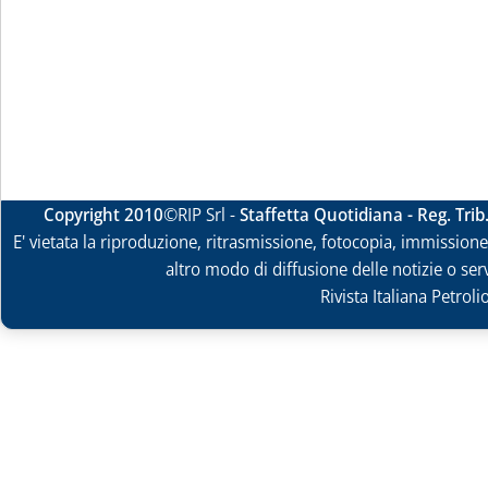
Copyright 2010
©RIP Srl -
Staffetta Quotidiana - Reg. Tri
E' vietata la riproduzione, ritrasmissione, fotocopia, immissione 
altro modo di diffusione delle notizie o ser
Rivista Italiana Petrol