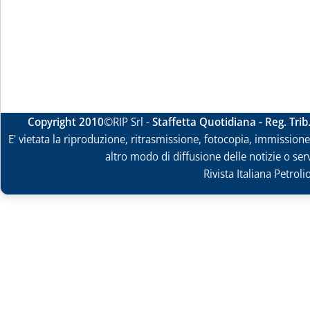
Copyright 2010
©RIP Srl -
Staffetta Quotidiana - Reg. Tri
E' vietata la riproduzione, ritrasmissione, fotocopia, immissione 
altro modo di diffusione delle notizie o ser
Rivista Italiana Petrol