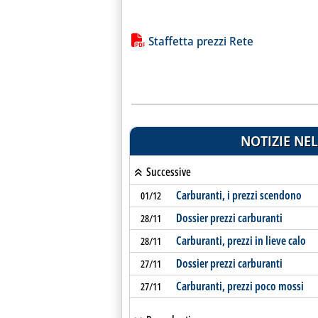
Lista allegati PDF alla notiz
Staffetta prezzi Rete
NOTIZIE NEL
Successive
Carburanti, i prezzi scendono
01/12
Dossier prezzi carburanti
28/11
Carburanti, prezzi in lieve calo
28/11
Dossier prezzi carburanti
27/11
Carburanti, prezzi poco mossi
27/11