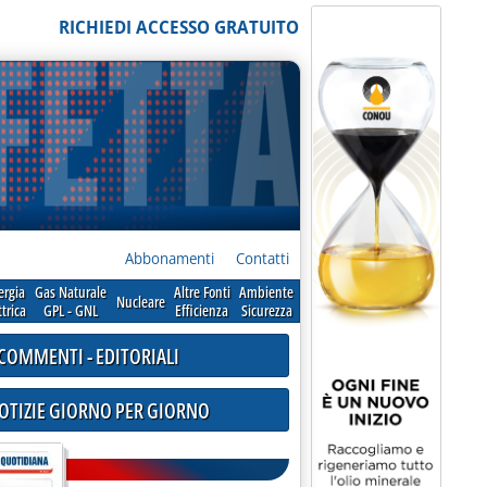
RICHIEDI ACCESSO GRATUITO
Abbonamenti
Contatti
ergia
Gas Naturale
Altre Fonti
Ambiente
Nucleare
ttrica
GPL - GNL
Efficienza
Sicurezza
COMMENTI - EDITORIALI
NOTIZIE GIORNO PER GIORNO