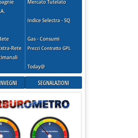
pagnie
Mercato Tutelato
.A.
Indice Selectra - SQ
Rete
Gas - Consumi
xtra-Rete
Prezzi Contratto GPL
timanali
Today@
CONVEGNI
SEGNALAZIONI