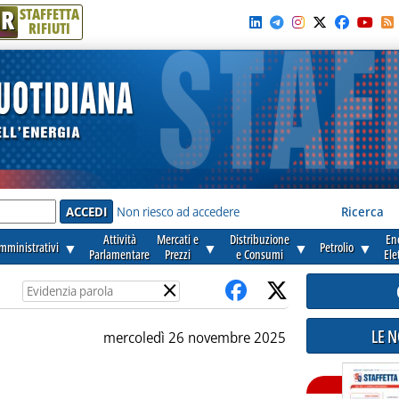
R
STAFFETTA
RIFIUTI
e'
Non riesco ad accedere
Ricerca
Attività
Mercati e
Distribuzione
En
amministrativi
▼
▼
▼
Petrolio
▼
Parlamentare
Prezzi
e Consumi
Ele
×
LE 
mercoledì 26 novembre 2025