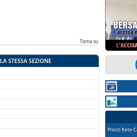
ia
Torna su
L’ACCIS
LA STESSA SEZIONE
Sezione:
Sezione: quotaz
STAFFETTA PRE
Prezzi Rete 