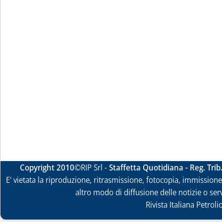
Copyright 2010
©RIP Srl -
Staffetta Quotidiana - Reg. Tri
E' vietata la riproduzione, ritrasmissione, fotocopia, immissione 
altro modo di diffusione delle notizie o ser
Rivista Italiana Petrol