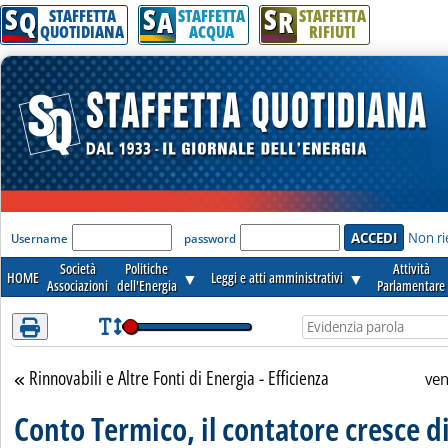
S
S
S
Attenzione! Esegui l'accesso per lèggere interamente la notizia.
Q
A
R
STAFFETTA
STAFFETTA
STAFFETTA
QUOTIDIANA
ACQUA
RIFIUTI
'Modulo Login per accedere'
Non ri
Username
password
Società
Politiche
Attività
HOME
▼
Leggi e atti amministrativi
▼
Associazioni
dell'Energia
Parlamentare
Rinnovabili e Altre Fonti di Energia - Efficienza
Torna alla sezione
ven
Conto Termico, il contatore cresce d