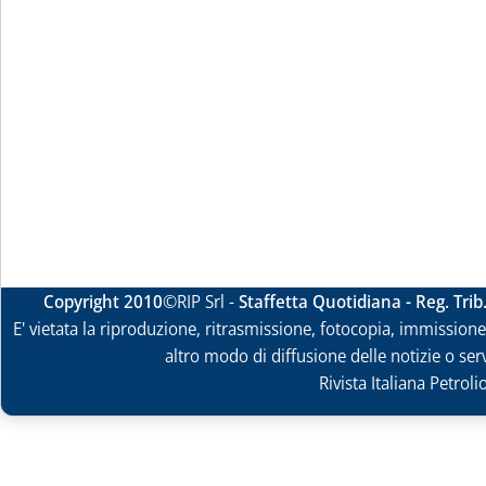
Copyright 2010
©RIP Srl -
Staffetta Quotidiana - Reg. Tri
E' vietata la riproduzione, ritrasmissione, fotocopia, immissione 
altro modo di diffusione delle notizie o ser
Rivista Italiana Petrol