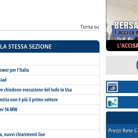
Torna su
L’ACCIS
LA STESSA SEZIONE
wer per l’Italia
Siad
Sezione:
am chiedono esecuzione del lodo in Usa
ustria non è più il primo settore
Sezione: quotaz
 per 56 MW
STAFFETTA PRE
Prezzi Rete 
ia, nuovi chiarimenti Gse