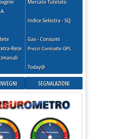
pagnie
Mercato Tutelato
.A.
Indice Selectra - SQ
Rete
Gas - Consumi
xtra-Rete
Prezzi Contratto GPL
timanali
Today@
CONVEGNI
SEGNALAZIONI