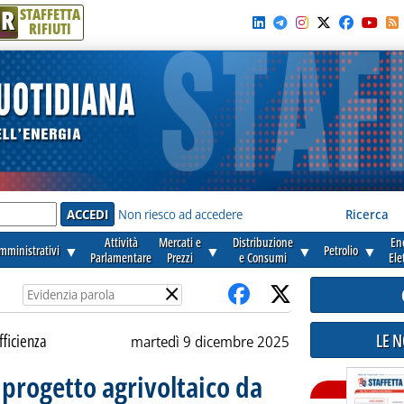
R
STAFFETTA
RIFIUTI
e'
Non riesco ad accedere
Ricerca
Attività
Mercati e
Distribuzione
En
amministrativi
▼
▼
▼
Petrolio
▼
Parlamentare
Prezzi
e Consumi
Ele
×
LE 
fficienza
martedì 9 dicembre 2025
 progetto agrivoltaico da