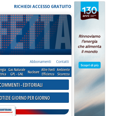
RICHIEDI ACCESSO GRATUITO
Abbonamenti
Contatti
ergia
Gas Naturale
Altre Fonti
Ambiente
Nucleare
ttrica
GPL - GNL
Efficienza
Sicurezza
COMMENTI - EDITORIALI
NOTIZIE GIORNO PER GIORNO