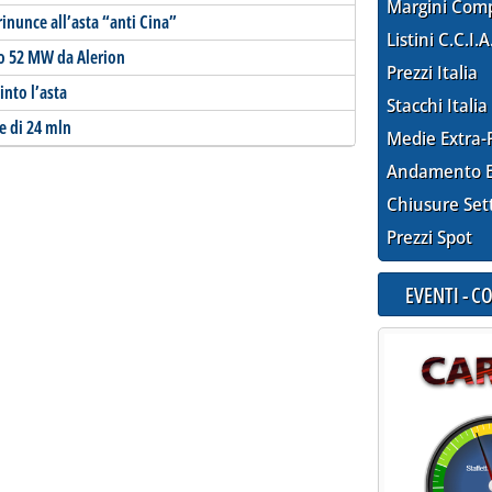
Margini Com
 rinunce all’asta “anti Cina”
Listini C.C.I.A
do 52 MW da Alerion
Prezzi Italia
into l’asta
Stacchi Italia
e di 24 mln
Medie Extra-
Andamento E
Chiusure Set
Prezzi Spot
EVENTI - 