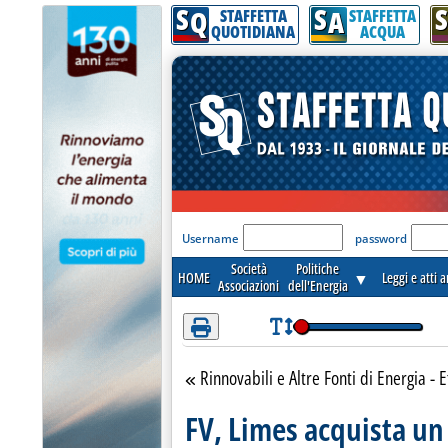
S
S
S
Attenzione! Esegui l'accesso per lèggere interamente la notizia.
Q
A
STAFFETTA
STAFFETTA
QUOTIDIANA
ACQUA
'Modulo Login per acceder
Username
password
Società
Politiche
HOME
▼
Leggi e atti 
Associazioni
dell'Energia
Rinnovabili e Altre Fonti di Energia - E
Torna alla sezione
FV, Limes acquista un